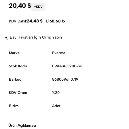
20,40 $
+KDV
24,48 $
1.168,68 ₺
KDV Dahil:
Bayi Fiyatları İçin Giriş Yapın
Marka
Everest
Stok Kodu
EWN-AC1200-M1
Barkod
8680096110719
KDV Oranı
%20
Birim
Adet
Ürün Açıklaması