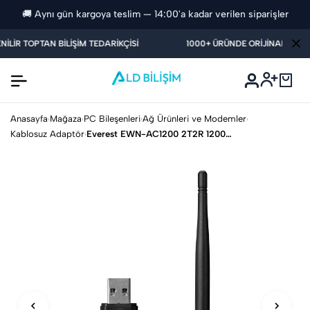
🚚 Aynı gün kargoya teslim — 14:00'a kadar verilen siparişler
İLİR TOPTAN BİLİŞİM TEDARİKÇİSİ
1000+ ÜRÜNDE ORİJİNAL GARANT
Anasayfa
Mağaza
PC Bileşenleri
Ağ Ürünleri ve Modemler
›
›
›
›
Kablosuz Adaptör
Everest EWN-AC1200 2T2R 1200Mbps 2.4GHz/5GHz Wifi USB3.0 Kab
›