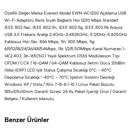
Özellik Değer Marka Everest Model EWN-AC1200 Açıklama USB
Wi-Fi Adaptörü Renk Siyah Bağlantı Hızı 1200 Mbps Standart
IEEE 802.11ac, IEEE 802.11n, IEEE 802.11g, IEEE 802.11b Arayüz
USB 3.0 Frekans Aralığı 2.4GHz-2.4835GHz; 5.12GHz-5.825GHz
Kablosuz Hızı 11ac: 866 Mbps, 11n: 300 Mbps, 11g:
6/9/12/18/24/36/48/54Mbps, 11b: 1/2/5.5/11Mbps Kanal Numarası 1-
14(2.4G); 36-165(5G) Yayılı Spektrum DSSS Modülasyon Tipi
OFDM / CCK / 16-QAM / 64-QAM Kablosuz İletim Gücü 20dBm
(Max IERP) LED Işık Status Çalışma Sıcaklığı 0°C - 40°C
Depolama Sıcaklığı "-40°C - 70°C İşletim Sistemi Desteği
Windows XP / Vista / Win 7-8-8.1-10 / Linux Paket Boyutu
185x105x10mm Garanti Süresi 24 Ay Paket İçeriği Ürün / Garanti
Belgesi / Kullanım kılavuzu
Benzer Ürünler