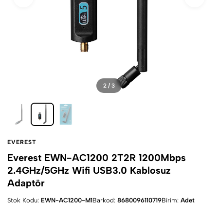
2 / 3
EVEREST
Everest EWN-AC1200 2T2R 1200Mbps
2.4GHz/5GHz Wifi USB3.0 Kablosuz
Adaptör
Stok Kodu:
EWN-AC1200-M1
Barkod:
8680096110719
Birim:
Adet